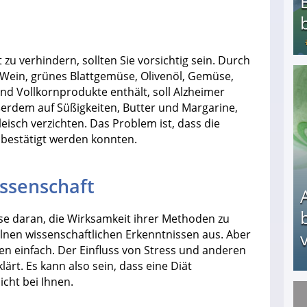
zu verhindern, sollten Sie vorsichtig sein. Durch
Wein, grünes Blattgemüse, Olivenöl, Gemüse,
Bezahlte Umfragen - Die besten Anbieter
nd Vollkornprodukte enthält, soll Alzheimer
ßerdem auf Süßigkeiten, Butter und Margarine,
eisch verzichten. Das Problem ist, dass die
 bestätigt werden konnten.
issenschaft
sse daran, die Wirksamkeit ihrer Methoden zu
elnen wissenschaftlichen Erkenntnissen aus. Aber
v
n einfach. Der Einfluss von Stress und anderen
ärt. Es kann also sein, dass eine Diät
icht bei Ihnen.
Arbeitslosengeld: Wofür bekommt man es und w