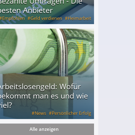
Bezahlte Umfragen - Die
besten Anbieter
Empfohlen
Geld verdienen
Heimarbeit
Arbeitslosengeld: Wofür
bekommt man es und wie
iel?
News
Persönlicher Erfolg
Alle anzeigen
ie viel?