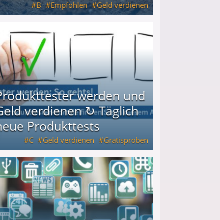
B
Empfohlen
Geld verdienen
keiten
Produkttester werden und
Geld verdienen ↻ Täglich
neue Produkttests
C
Geld verdienen
Gratisproben
glich neue Produkttests