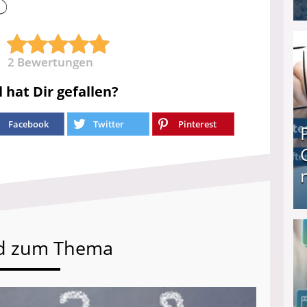
I❶I Schnell Geld verdienen: 20 seriöse Möglich
2
Bewertungen
l hat Dir gefallen?
Facebook
Twitter
Pinterest
Produkttester werden und Geld verdienen ↻ Tä
d zum Thema