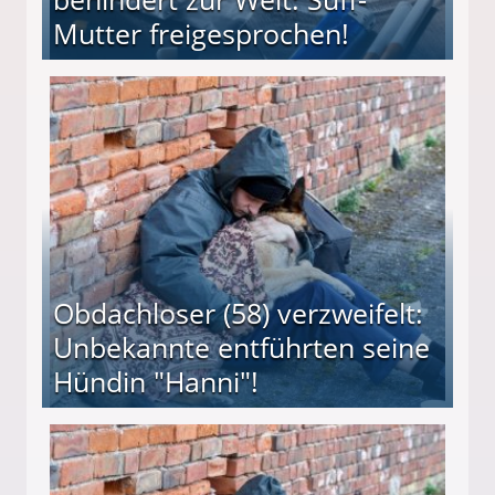
Mutter freigesprochen!
 Suff-Mutter freigesprochen!
Obdachloser (58) verzweifelt:
Unbekannte entführten seine
Hündin "Hanni"!
te entführten seine Hündin "Hanni"!