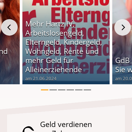
Mehr Hartz IV,
Arbeitslosengeld,
Elterngeld, Kindergeld,
und
Wohngeld, Rente und
o
mehr Geld für
GdB 
Alleinerziehende
Sie 
am 21.06.2024
am 20.
Geld verdienen