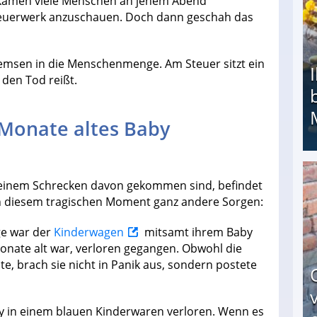
 kamen viele Menschen an jenem Abend
Feuerwerk anzuschauen. Doch dann geschah das
remsen in die Menschenmenge. Am Steuer sitzt ein
 den Tod reißt.
 Monate altes Baby
einem Schrecken davon gekommen sind, befindet
Ihr Kind kam schwer behindert zur Welt: Suff-
 in diesem tragischen Moment ganz andere Sorgen:
e war der
Kinderwagen
mitsamt ihrem Baby
Monate alt war, verloren gegangen. Obwohl die
e, brach sie nicht in Panik aus, sondern postete
y in einem blauen Kinderwaren verloren. Wenn es