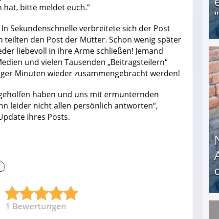
hat, bitte meldet euch.“
. In Sekundenschnelle verbreitete sich der Post
n teilten den Post der Mutter. Schon wenig später
der liebevoll in ihre Arme schließen! Jemand
Medien und vielen Tausenden „Beitragsteilern“
Obdachloser (58) verzweifelt: Unbekannte entf
niger Minuten wieder zusammengebracht werden!
s geholfen haben und uns mit ermunternden
n leider nicht allen persönlich antworten“,
Update ihres Posts.
1
Bewertungen
Nach öffentlichem Aufschrei: Hartz-IV-Bettler d