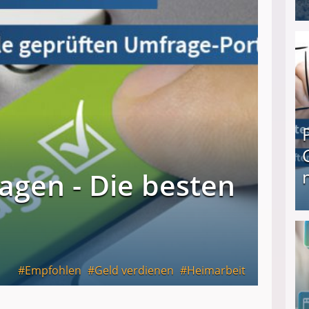
I❶I Schnell Geld verdienen: 20 seriöse Möglich
agen - Die besten
Produkttester werden und Geld verdienen ↻ Tä
Empfohlen
Geld verdienen
Heimarbeit