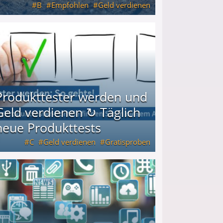
B
Empfohlen
Geld verdienen
keiten
Produkttester werden und
Geld verdienen ↻ Täglich
neue Produkttests
C
Geld verdienen
Gratisproben
glich neue Produkttests