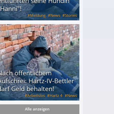
entführten seine Hündin
"Hanni"!
Meldung
News
Stories
ührten seine Hündin "Hanni"!
Nach öffentlichem
Aufschrei: Hartz-IV-Bettler
darf Geld behalten!
Arbeitslos
Hartz 4
News
Alle anzeigen
arf Geld behalten!