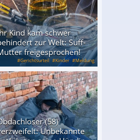
Ihr Kind kam schwer
behindert zur Welt: Suff-
Mutter freigesprochen!
Gerichtsurteil
Kinder
Meldung
Mutter freigesprochen!
Obdachloser (58)
verzweifelt: Unbekannte