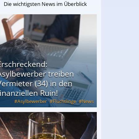
Die wichtigsten News im Überblick
Erschreckend:
Asylbewerber treiben
Vermieter (34) in den
finanziellen Ruin!
Asylbewerber
Flüchtlinge
News
34) in den finanziellen Ruin!