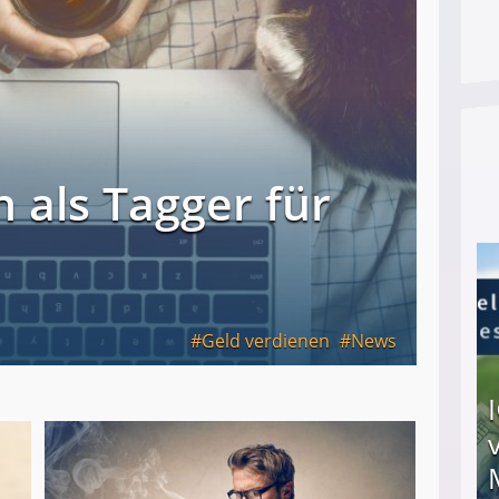
 als Tagger für
Geld verdienen
News