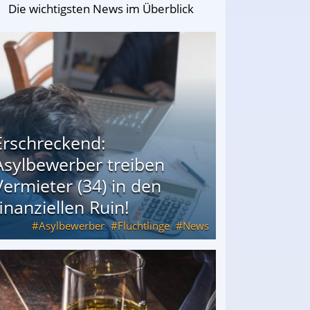
Die wichtigsten News im Überblick
Erschreckend:
Asylbewerber treiben
Vermieter (34) in den
finanziellen Ruin!
Asylbewerber
Flüchtlinge
News
34) in den finanziellen Ruin!