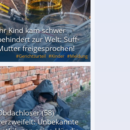
Ihr Kind kam schwer
behindert zur Welt: Suff-
Mutter freigesprochen!
Gerichtsurteil
Kinder
Meldung
Mutter freigesprochen!
Obdachloser (58)
verzweifelt: Unbekannte