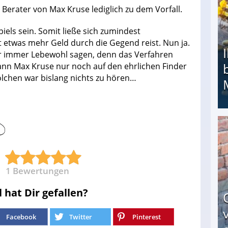
Berater von Max Kruse lediglich zu dem Vorfall.
iels sein. Somit ließe sich zumindest
 etwas mehr Geld durch die Gegend reist. Nun ja.
r immer Lebewohl sagen, denn das Verfahren
kann Max Kruse nur noch auf den ehrlichen Finder
olchen war bislang nichts zu hören…
Ihr Kind kam schwer behindert zur Welt: Suff-
1
Bewertungen
l hat Dir gefallen?
Facebook
Twitter
Pinterest