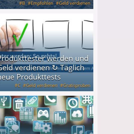
B
Empfohlen
Geld verdienen
keiten
Produkttester werden und
Geld verdienen ↻ Täglich
neue Produkttests
C
Geld verdienen
Gratisproben
glich neue Produkttests