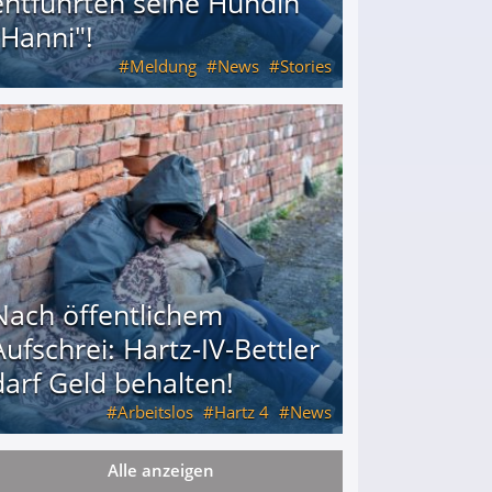
entführten seine Hündin
"Hanni"!
Meldung
News
Stories
ührten seine Hündin "Hanni"!
Nach öffentlichem
Aufschrei: Hartz-IV-Bettler
darf Geld behalten!
Arbeitslos
Hartz 4
News
Alle anzeigen
arf Geld behalten!