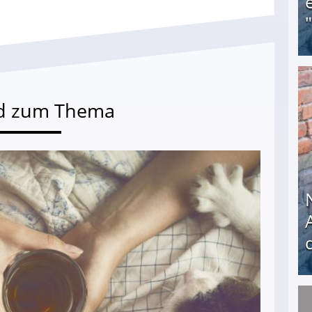
Obdachloser (58) verzweifelt: Unbekannte entf
d zum Thema
Nach öffentlichem Aufschrei: Hartz-IV-Bettler d