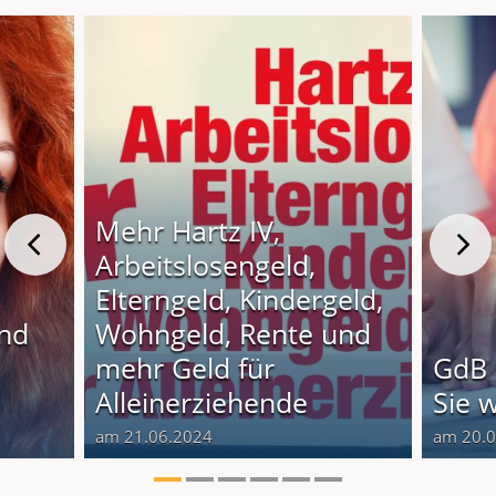
Mehr Hartz IV,
Arbeitslosengeld,
Elterngeld, Kindergeld,
und
Wohngeld, Rente und
o
mehr Geld für
GdB 
Alleinerziehende
Sie 
am 21.06.2024
am 20.