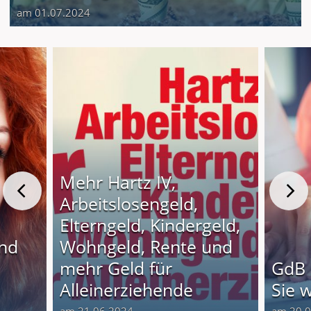
am 01.07.2024
Mehr Hartz IV,
Arbeitslosengeld,
Elterngeld, Kindergeld,
und
Wohngeld, Rente und
o
mehr Geld für
GdB 
Alleinerziehende
Sie 
am 21.06.2024
am 20.