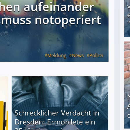
hen aufeinander
 muss notoperiert
Obdachloser (58) verzweifelt: Unbekannte entf
Meldung
News
Polizei
Schrecklicher Verdacht in
Dresden: Ermordete ein