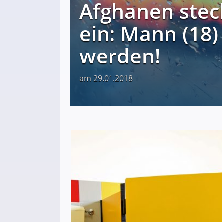
Afghanen stec
ein: Mann (18)
werden!
am 29.01.2018