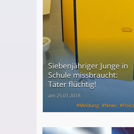
Siebenjähriger Junge in
Schule missbraucht:
Täter flüchtig!
am 25.01.2018
Meldung
News
Poliz