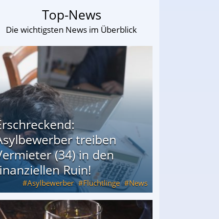
Top-News
Die wichtigsten News im Überblick
Erschreckend:
Asylbewerber treiben
Vermieter (34) in den
finanziellen Ruin!
Asylbewerber
Flüchtlinge
News
34) in den finanziellen Ruin!