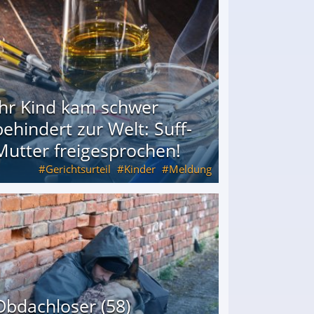
Ihr Kind kam schwer
behindert zur Welt: Suff-
Mutter freigesprochen!
Gerichtsurteil
Kinder
Meldung
Mutter freigesprochen!
Obdachloser (58)