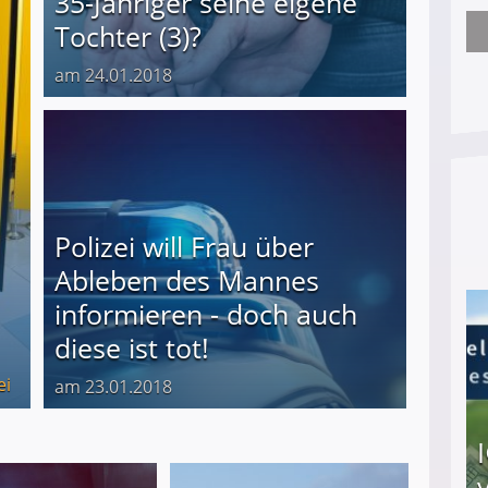
35-Jähriger seine eigene
Tochter (3)?
Nach öffentlichem Aufschrei: Hartz-IV-Bettler d
am 24.01.2018
Polizei will Frau über
Ableben des Mannes
informieren - doch auch
diese ist tot!
ei
am 23.01.2018