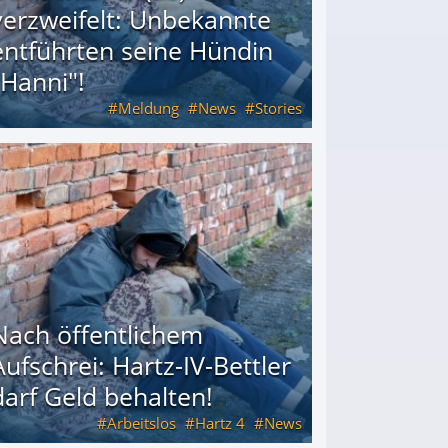
verzweifelt: Unbekannte
entführten seine Hündin
"Hanni"!
Meldung
News
Stories
ührten seine Hündin "Hanni"!
Nach öffentlichem
Aufschrei: Hartz-IV-Bettler
darf Geld behalten!
Arbeitslos
Hartz 4
News