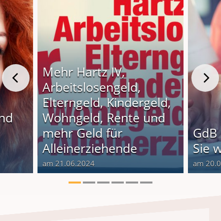
Mehr Hartz IV,
Arbeitslosengeld,
Elterngeld, Kindergeld,
und
Wohngeld, Rente und
o
mehr Geld für
GdB 
Alleinerziehende
Sie 
am 21.06.2024
am 20.