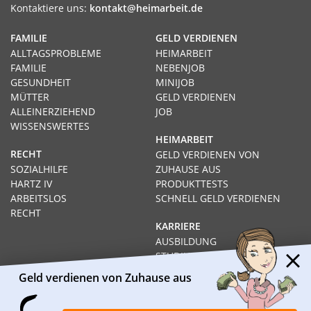
Kontaktiere uns:
kontakt@heimarbeit.de
FAMILIE
GELD VERDIENEN
ALLTAGSPROBLEME
HEIMARBEIT
FAMILIE
NEBENJOB
GESUNDHEIT
MINIJOB
MÜTTER
GELD VERDIENEN
ALLEINERZIEHEND
JOB
WISSENSWERTES
HEIMARBEIT
RECHT
GELD VERDIENEN VON
SOZIALHILFE
ZUHAUSE AUS
HARTZ IV
PRODUKTTESTS
ARBEITSLOS
SCHNELL GELD VERDIENEN
RECHT
KARRIERE
AUSBILDUNG
STUDIUM
FERNSTUDIUM
Geld verdienen von Zuhause aus
GEHÄLTER