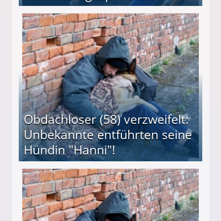
 Suff-Mutter freigesprochen!
Obdachloser (58) verzweifelt:
Unbekannte entführten seine
Hündin "Hanni"!
te entführten seine Hündin "Hanni"!