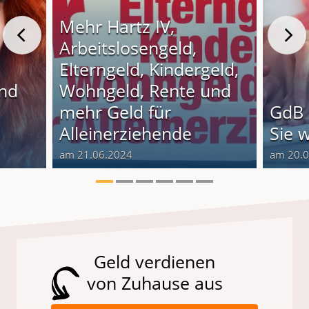
Mehr Hartz IV,
Arbeitslosengeld,
Elterngeld, Kindergeld,
und
Wohngeld, Rente und
o
mehr Geld für
GdB 
Alleinerziehende
Sie 
am 21.06.2024
am 20.
Geld verdienen
von Zuhause aus