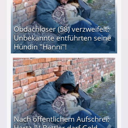
Obdachloser (58) verzweifelt:
Unbekannte entführten seine
Hündin "Hanni"!
te entführten seine Hündin "Hanni"!
Nach öffentlichem Aufschrei:
Hartz-IV-Bettler darf Geld