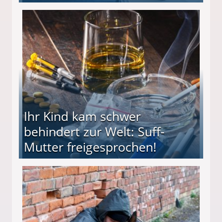
ieter (34) in den finanziellen Ruin!
Ihr Kind kam schwer
behindert zur Welt: Suff-
Mutter freigesprochen!
 Suff-Mutter freigesprochen!