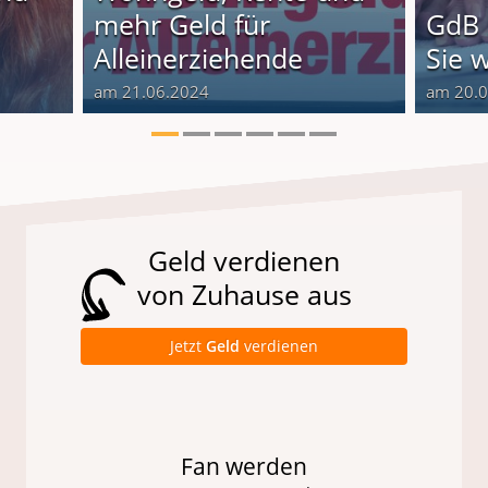
o
mehr Geld für
GdB 
Alleinerziehende
Sie 
am 21.06.2024
am 20.
Geld verdienen
von Zuhause aus
Jetzt
Geld
verdienen
Fan werden