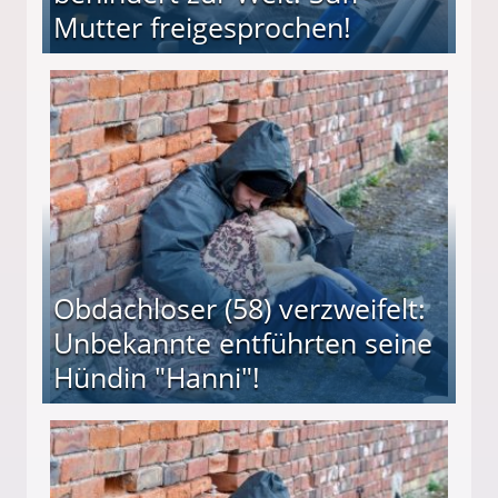
Mutter freigesprochen!
 Suff-Mutter freigesprochen!
Obdachloser (58) verzweifelt:
Unbekannte entführten seine
Hündin "Hanni"!
te entführten seine Hündin "Hanni"!