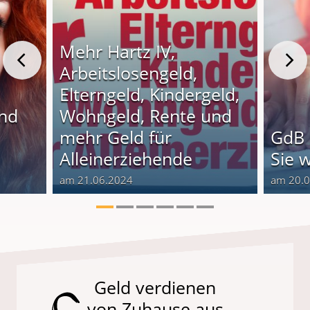
Mehr Hartz IV,
Arbeitslosengeld,
Elterngeld, Kindergeld,
und
Wohngeld, Rente und
o
mehr Geld für
GdB 
Alleinerziehende
Sie 
am 21.06.2024
am 20.
Geld verdienen
von Zuhause aus