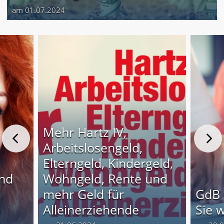
am 01.07.2024
Mehr Hartz IV,
Arbeitslosengeld,
Elterngeld, Kindergeld,
und
Wohngeld, Rente und
o
mehr Geld für
GdB 
Alleinerziehende
Sie 