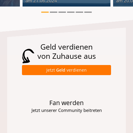
am 21.06.2024
am 20.
Geld verdienen
von Zuhause aus
Jetzt
Geld
verdienen
Fan werden
Jetzt unserer Community beitreten