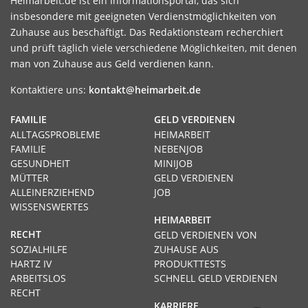
Heimarbeit.de ist ein Informationsportal, das sich
insbesondere mit geeigneten Verdienstmöglichkeiten von
Zuhause aus beschäftigt. Das Redaktionsteam recherchiert
und prüft täglich viele verschiedene Möglichkeiten, mit denen
man von Zuhause aus Geld verdienen kann.
Kontaktiere uns:
kontakt@heimarbeit.de
FAMILIE
GELD VERDIENEN
ALLTAGSPROBLEME
HEIMARBEIT
FAMILIE
NEBENJOB
GESUNDHEIT
MINIJOB
MÜTTER
GELD VERDIENEN
ALLEINERZIEHEND
JOB
WISSENSWERTES
HEIMARBEIT
RECHT
GELD VERDIENEN VON
SOZIALHILFE
ZUHAUSE AUS
HARTZ IV
PRODUKTTESTS
ARBEITSLOS
SCHNELL GELD VERDIENEN
RECHT
KARRIERE