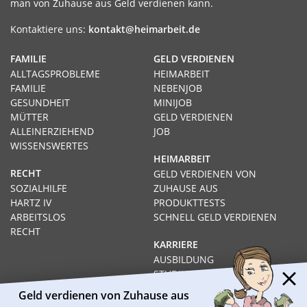
man von Zuhause aus Geld verdienen kann.
Kontaktiere uns:
kontakt@heimarbeit.de
FAMILIE
GELD VERDIENEN
ALLTAGSPROBLEME
HEIMARBEIT
FAMILIE
NEBENJOB
GESUNDHEIT
MINIJOB
MÜTTER
GELD VERDIENEN
ALLEINERZIEHEND
JOB
WISSENSWERTES
HEIMARBEIT
RECHT
GELD VERDIENEN VON
SOZIALHILFE
ZUHAUSE AUS
HARTZ IV
PRODUKTTESTS
ARBEITSLOS
SCHNELL GELD VERDIENEN
RECHT
KARRIERE
AUSBILDUNG
STUDIUM
FERNSTUDIUM
Geld verdienen von Zuhause aus
GEHÄLTER