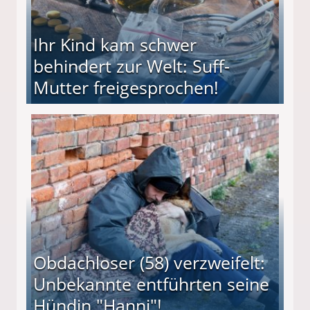
Ihr Kind kam schwer
behindert zur Welt: Suff-
Mutter freigesprochen!
 Suff-Mutter freigesprochen!
Obdachloser (58) verzweifelt:
Unbekannte entführten seine
Hündin "Hanni"!