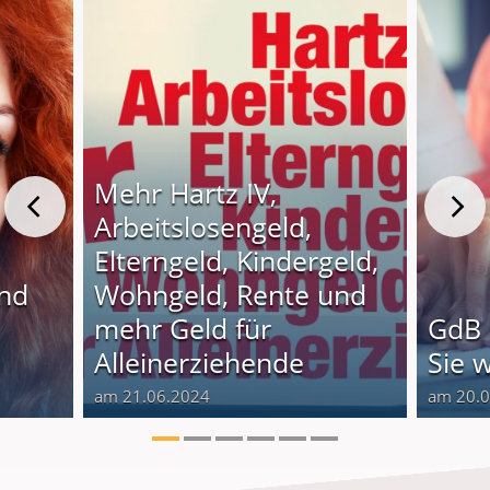
Mehr Hartz IV,
Arbeitslosengeld,
Elterngeld, Kindergeld,
und
Wohngeld, Rente und
o
mehr Geld für
GdB 
Alleinerziehende
Sie 
am 21.06.2024
am 20.