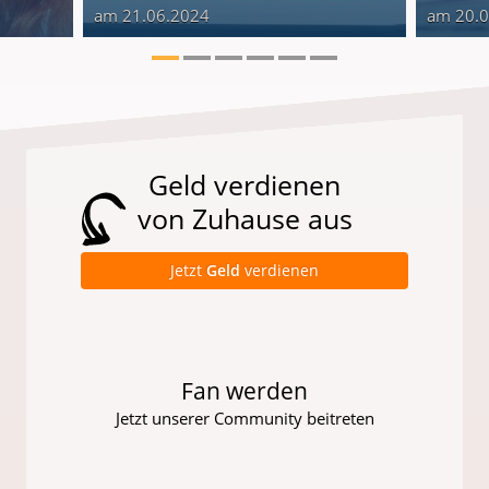
am 21.06.2024
am 20.
Geld verdienen
von Zuhause aus
Jetzt
Geld
verdienen
Fan werden
Jetzt unserer Community beitreten