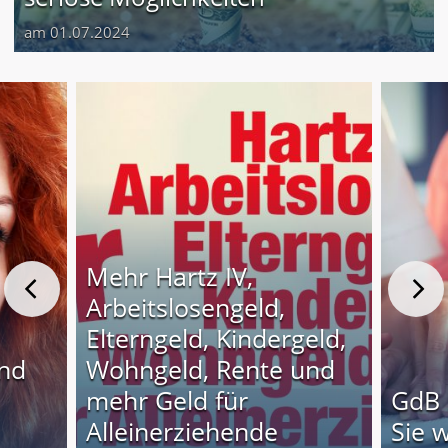
am 01.07.2024
Mehr Hartz IV,
Arbeitslosengeld,
Elterngeld, Kindergeld,
und
Wohngeld, Rente und
o
mehr Geld für
GdB 
Alleinerziehende
Sie 