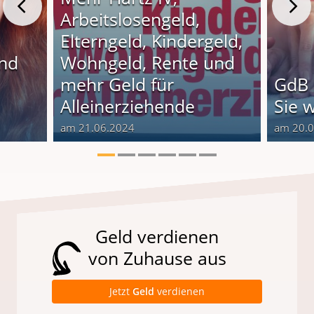
Arbeitslosengeld,
Elterngeld, Kindergeld,
und
Wohngeld, Rente und
o
mehr Geld für
GdB 
Alleinerziehende
Sie 
am 21.06.2024
am 20.
Geld verdienen
von Zuhause aus
Jetzt
Geld
verdienen