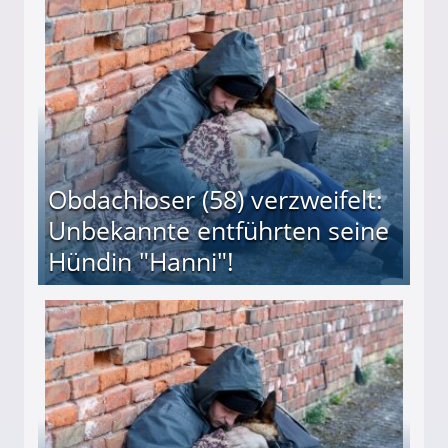
 Suff-Mutter freigesprochen!
Obdachloser (58) verzweifelt:
Unbekannte entführten seine
Hündin "Hanni"!
te entführten seine Hündin "Hanni"!