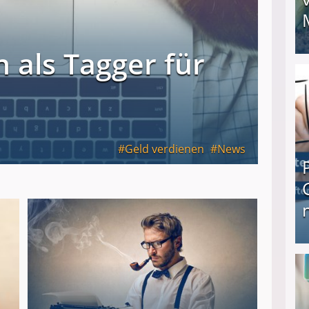
 als Tagger für
I❶I Schnell Geld verdienen: 20 seriöse Möglich
Geld verdienen
News
Produkttester werden und Geld verdienen ↻ Tä