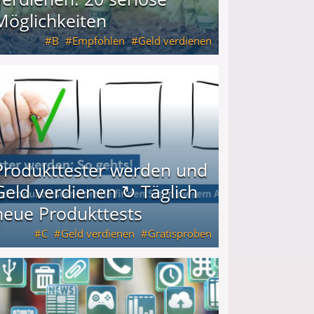
Möglichkeiten
B
Empfohlen
Geld verdienen
keiten
Produkttester werden und
Geld verdienen ↻ Täglich
neue Produkttests
C
Geld verdienen
Gratisproben
glich neue Produkttests