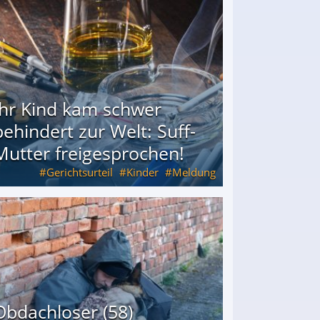
Ihr Kind kam schwer
behindert zur Welt: Suff-
Mutter freigesprochen!
Gerichtsurteil
Kinder
Meldung
Mutter freigesprochen!
Obdachloser (58)