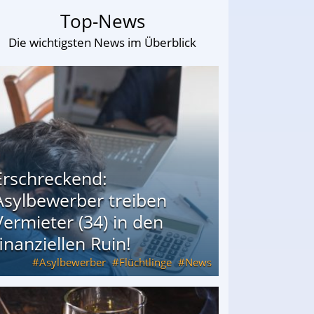
Top-News
Die wichtigsten News im Überblick
Erschreckend:
Asylbewerber treiben
Vermieter (34) in den
finanziellen Ruin!
Asylbewerber
Flüchtlinge
News
34) in den finanziellen Ruin!