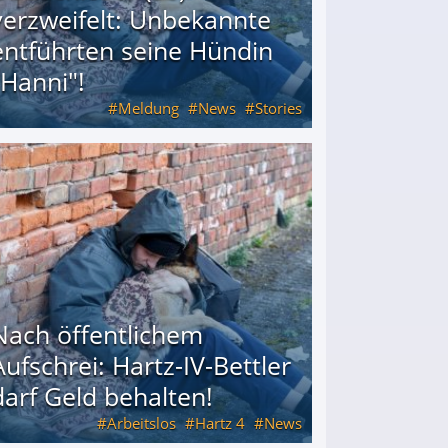
verzweifelt: Unbekannte
entführten seine Hündin
"Hanni"!
Meldung
News
Stories
ührten seine Hündin "Hanni"!
Nach öffentlichem
Aufschrei: Hartz-IV-Bettler
darf Geld behalten!
Arbeitslos
Hartz 4
News