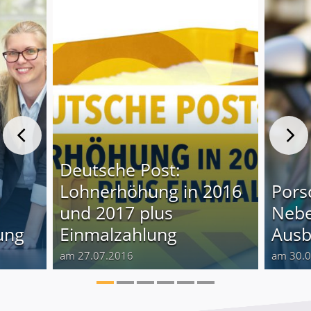
Deutsche Post:
Lohnerhöhung in 2016
Pors
und 2017 plus
Nebe
ung
Einmalzahlung
Ausb
am 27.07.2016
am 30.