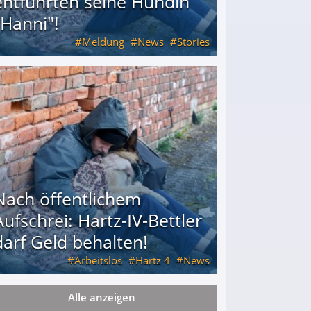
entführten seine Hündin
"Hanni"!
Meldung
News
Stories
ührten seine Hündin "Hanni"!
Nach öffentlichem
Aufschrei: Hartz-IV-Bettler
darf Geld behalten!
Arbeitslos
Hartz 4
News
Alle anzeigen
arf Geld behalten!