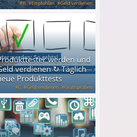
B
Empfohlen
Geld verdienen
keiten
Produkttester werden und
Geld verdienen ↻ Täglich
neue Produkttests
C
Geld verdienen
Gratisproben
glich neue Produkttests