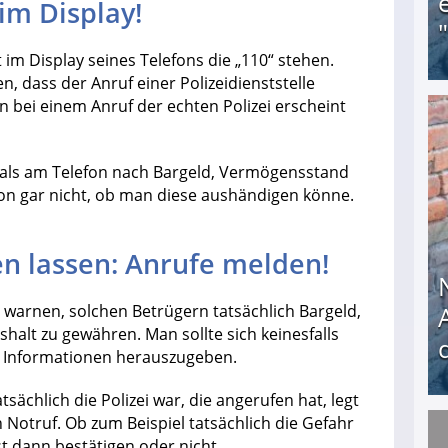
 im Display!
im Display seines Telefons die „110“ stehen.
, dass der Anruf einer Polizeidienststelle
n bei einem Anruf der echten Polizei erscheint
Obdachloser (58) verzweifelt: Unbekannte entf
mals am Telefon nach Bargeld, Vermögensstand
n gar nicht, ob man diese aushändigen könne.
en lassen: Anrufe melden!
 warnen, solchen Betrügern tatsächlich Bargeld,
lt zu gewähren. Man sollte sich keinesfalls
e Informationen herauszugeben.
atsächlich die Polizei war, die angerufen hat, legt
Notruf. Ob zum Beispiel tatsächlich die Gefahr
Nach öffentlichem Aufschrei: Hartz-IV-Bettler d
st dann bestätigen oder nicht.