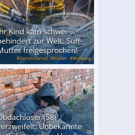
Ihr Kind kam schwer
behindert zur Welt: Suff-
Mutter freigesprochen!
Gerichtsurteil
Kinder
Meldung
Mutter freigesprochen!
Obdachloser (58)
verzweifelt: Unbekannte