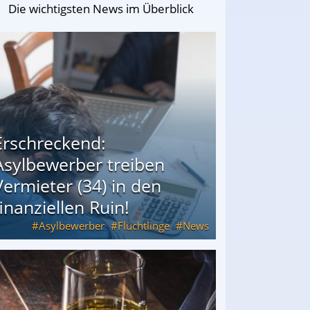
Die wichtigsten News im Überblick
Erschreckend:
Asylbewerber treiben
Vermieter (34) in den
finanziellen Ruin!
Asylbewerber
Flüchtlinge
News
34) in den finanziellen Ruin!