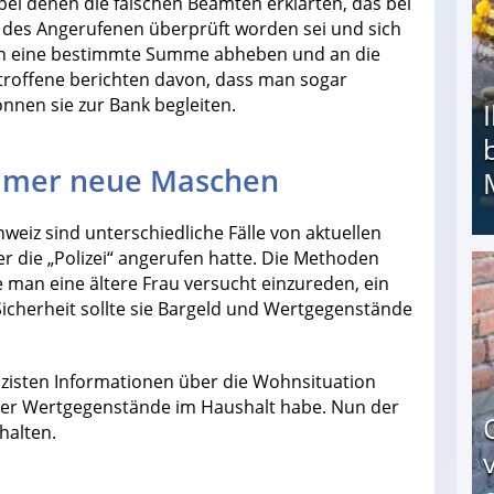
i denen die falschen Beamten erklärten, das bei
o des Angerufenen überprüft worden sei und sich
nun eine bestimmte Summe abheben und an die
etroffene berichten davon, dass man sogar
önnen sie zur Bank begleiten.
immer neue Maschen
weiz sind unterschiedliche Fälle von aktuellen
 die „Polizei“ angerufen hatte. Die Methoden
e man eine ältere Frau versucht einzureden, ein
Ihr Kind kam schwer behindert zur Welt: Suff-
Sicherheit sollte sie Bargeld und Wertgegenstände
izisten Informationen über die Wohnsituation
ser Wertgegenstände im Haushalt habe. Nun der
halten.