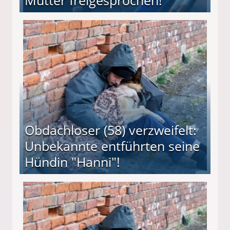
Mutter freigesprochen!
 Suff-Mutter freigesprochen!
Obdachloser (58) verzweifelt:
Unbekannte entführten seine
Hündin "Hanni"!
te entführten seine Hündin "Hanni"!