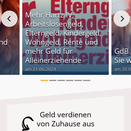
Mehr Hartz IV,
Arbeitslosengeld,
Elterngeld, Kindergeld,
und
Wohngeld, Rente und
o
mehr Geld für
GdB 
Alleinerziehende
Sie 
am 21.06.2024
am 20.
Geld verdienen
von Zuhause aus