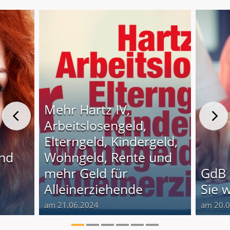
Mehr Hartz IV,
Arbeitslosengeld,
Elterngeld, Kindergeld,
und
Wohngeld, Rente und
o
mehr Geld für
GdB 
Alleinerziehende
Sie 
am 21.06.2024
am 20.