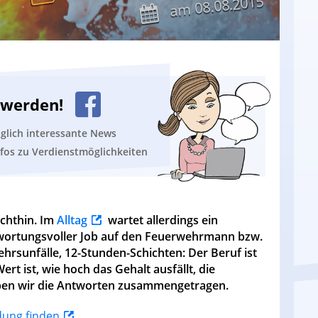
08.08.2015
am
n werden!
äglich interessante News
nfos zu Verdienstmöglichkeiten
echthin. Im
Alltag
wartet allerdings ein
twortungsvoller Job auf den Feuerwehrmann bzw.
hrsunfälle, 12-Stunden-Schichten: Der Beruf ist
ert ist, wie hoch das Gehalt ausfällt, die
aben wir die Antworten zusammengetragen.
ldung finden