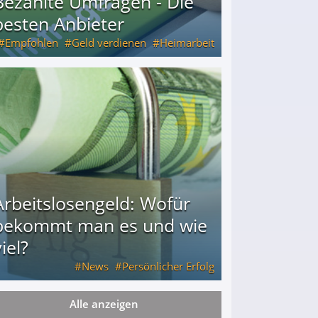
Bezahlte Umfragen - Die
besten Anbieter
Empfohlen
Geld verdienen
Heimarbeit
Arbeitslosengeld: Wofür
bekommt man es und wie
iel?
News
Persönlicher Erfolg
Alle anzeigen
ie viel?