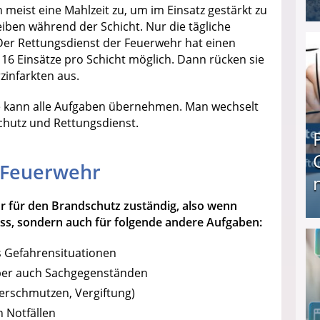
meist eine Mahlzeit zu, um im Einsatz gestärkt zu
iben während der Schicht. Nur die tägliche
I❶I Schnell Geld verdienen: 20 seriöse Möglich
t. Der Rettungsdienst der Feuerwehr hat einen
, 16 Einsätze pro Schicht möglich. Dann rücken sie
zinfarkten aus.
 kann alle Aufgaben übernehmen. Man wechselt
hutz und Rettungsdienst.
 Feuerwehr
ur für den Brandschutz zuständig, also wenn
ss, sondern auch für folgende andere Aufgaben:
Produkttester werden und Geld verdienen ↻ Tä
 Gefahrensituationen
ber auch Sachgegenständen
erschmutzen, Vergiftung)
n Notfällen