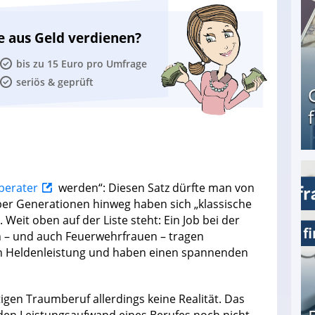
e aus Geld verdienen?
bis zu 15 Euro pro Umfrage
seriös & geprüft
Geld verdienen als Tagger für Netflix
berater
werden“: Diesen Satz dürfte man von
ber Generationen hinweg haben sich „klassische
Weit oben auf der Liste steht: Ein Job bei der
– und auch Feuerwehrfrauen – tragen
en Heldenleistung und haben einen spannenden
igen Traumberuf allerdings keine Realität. Das