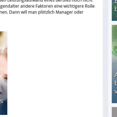
 den Leistungsaufwand eines Berufes noch nicht
ugendalter andere Faktoren eine wichtigere Rolle
enen. Dann will man plötzlich Manager oder
Bezahlte Umfragen - Die besten Anbieter
v
s
Arbeitslosengeld: Wofür bekommt man es und w