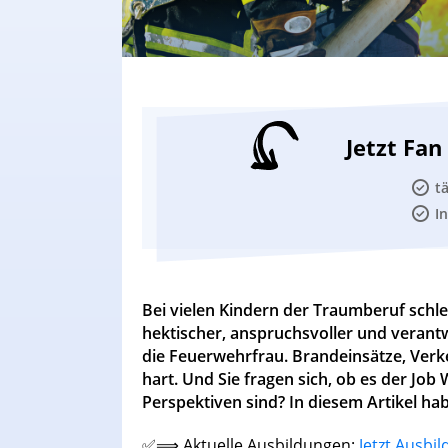
Jetzt Fa
t
I
Bei vielen Kindern der Traumberuf schl
hektischer, anspruchsvoller und veran
die Feuerwehrfrau. Brandeinsätze, Verke
hart. Und Sie fragen sich, ob es der Job W
Perspektiven sind? In diesem Artikel h
✅⟹ Aktuelle Ausbildungen:
Jetzt Ausbi