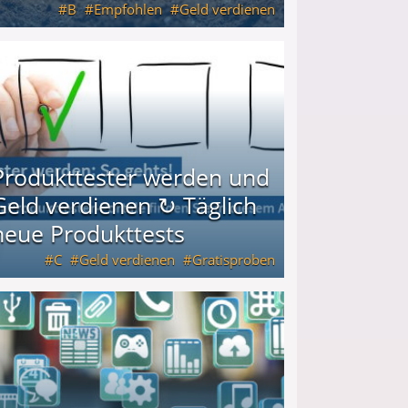
B
Empfohlen
Geld verdienen
keiten
Produkttester werden und
Geld verdienen ↻ Täglich
neue Produkttests
C
Geld verdienen
Gratisproben
glich neue Produkttests