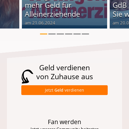
o
mehr Geld für
GdB 
Alleinerziehende
Sie 
am 21.06.2024
am 20.
Geld verdienen
von Zuhause aus
Jetzt
Geld
verdienen
Fan werden
Jetzt unserer Community beitreten