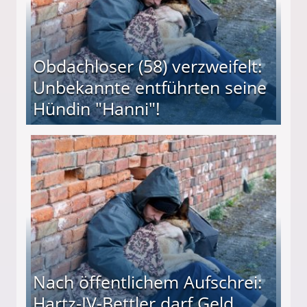
Obdachloser (58) verzweifelt:
Unbekannte entführten seine
Hündin "Hanni"!
te entführten seine Hündin "Hanni"!
Nach öffentlichem Aufschrei:
Hartz-IV-Bettler darf Geld