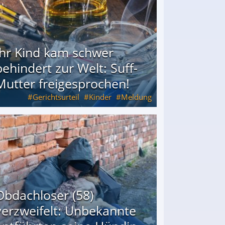
Ihr Kind kam schwer
behindert zur Welt: Suff-
Mutter freigesprochen!
Gerichtsurteil
Kinder
Meldung
Mutter freigesprochen!
Obdachloser (58)
verzweifelt: Unbekannte