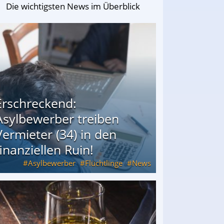
Die wichtigsten News im Überblick
Erschreckend:
Asylbewerber treiben
Vermieter (34) in den
finanziellen Ruin!
Asylbewerber
Flüchtlinge
News
34) in den finanziellen Ruin!