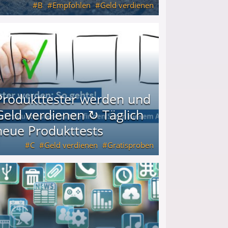
B
Empfohlen
Geld verdienen
keiten
Produkttester werden und
Geld verdienen ↻ Täglich
neue Produkttests
C
Geld verdienen
Gratisproben
glich neue Produkttests