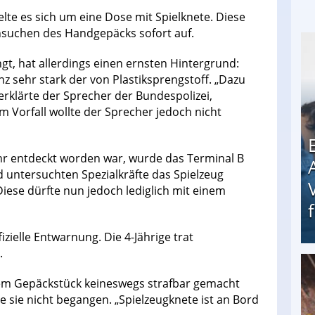
te es sich um eine Dose mit Spielknete. Diese
hsuchen des Handgepäcks sofort auf.
ngt, hat allerdings einen ernsten Hintergrund:
nz sehr stark der von Plastiksprengstoff. „Dazu
erklärte der Sprecher der Bundespolizei,
 Vorfall wollte der Sprecher jedoch nicht
 entdeckt worden war, wurde das Terminal B
 untersuchten Spezialkräfte das Spielzeug
 Diese dürfte nun jedoch lediglich mit einem
zielle Entwarnung. Die 4-Jährige trat
.
Erschreckend: Asylbewerber treiben Vermieter (
 dem Gepäckstück keineswegs strafbar gemacht
 sie nicht begangen. „Spielzeugknete ist an Bord