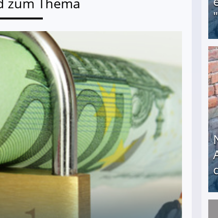
d zum Thema
Obdachloser (58) verzweifelt: Unbekannte entf
Nach öffentlichem Aufschrei: Hartz-IV-Bettler d