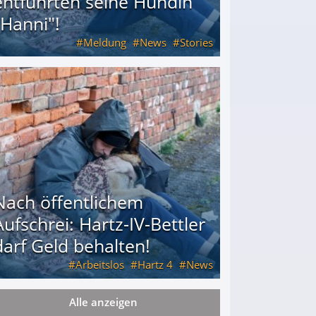
entführten seine Hündin
"Hanni"!
Meldung
News
Stories
ührten seine Hündin "Hanni"!
Nach öffentlichem
Aufschrei: Hartz-IV-Bettler
darf Geld behalten!
Arbeitslos
Hartz 4
News
Alle anzeigen
arf Geld behalten!