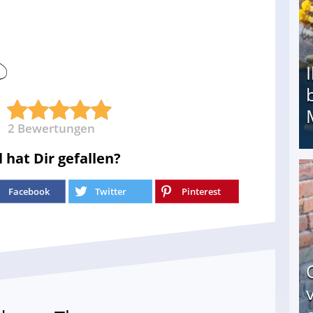
2
Bewertungen
l hat Dir gefallen?
Ihr Kind kam schwer behindert zur Welt: Suff-
Facebook
Twitter
Pinterest