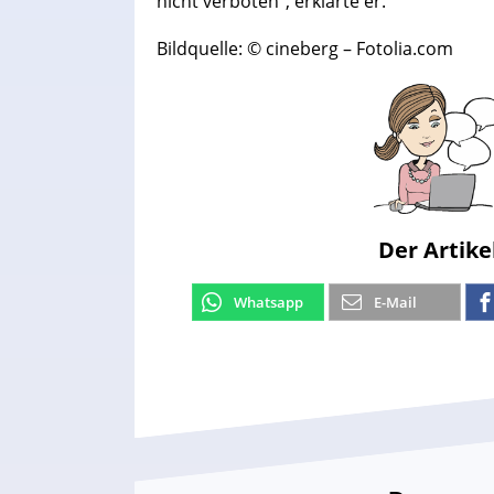
nicht verboten“, erklärte er.
Bildquelle: © cineberg – Fotolia.com
Der Artike
Whatsapp
E-Mail