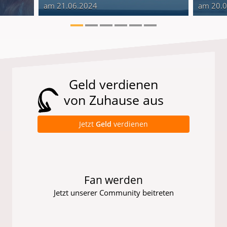
am 21.06.2024
am 20.
Geld verdienen
von Zuhause aus
Jetzt
Geld
verdienen
Fan werden
Jetzt unserer Community beitreten