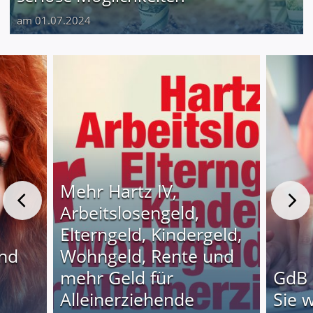
am 01.07.2024
Mehr Hartz IV,
Arbeitslosengeld,
Elterngeld, Kindergeld,
und
Wohngeld, Rente und
o
mehr Geld für
GdB 
Alleinerziehende
Sie 