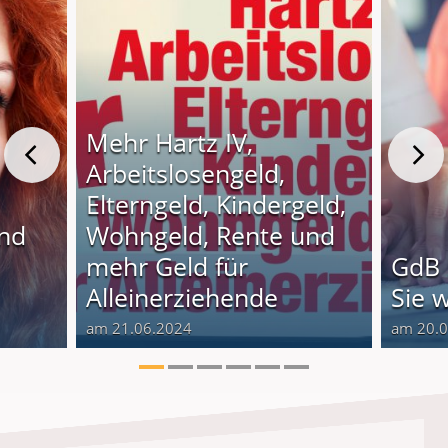
Mehr Hartz IV,
Arbeitslosengeld,
Elterngeld, Kindergeld,
und
Wohngeld, Rente und
o
mehr Geld für
GdB 
Alleinerziehende
Sie 
am 21.06.2024
am 20.