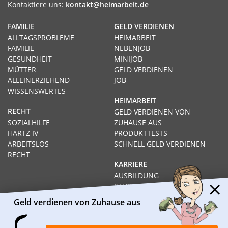
Kontaktiere uns:
kontakt@heimarbeit.de
FAMILIE
GELD VERDIENEN
ALLTAGSPROBLEME
HEIMARBEIT
FAMILIE
NEBENJOB
GESUNDHEIT
MINIJOB
MÜTTER
GELD VERDIENEN
ALLEINERZIEHEND
JOB
WISSENSWERTES
HEIMARBEIT
RECHT
GELD VERDIENEN VON
SOZIALHILFE
ZUHAUSE AUS
HARTZ IV
PRODUKTTESTS
ARBEITSLOS
SCHNELL GELD VERDIENEN
RECHT
KARRIERE
AUSBILDUNG
STUDIUM
FERNSTUDIUM
Geld verdienen von Zuhause aus
GEHÄLTER