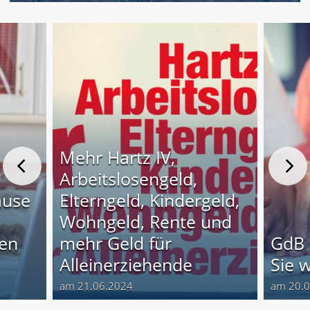
Mehr Hartz IV,
Arbeitslosengeld,
ause
Elterngeld, Kindergeld,
Wohngeld, Rente und
nen
mehr Geld für
GdB 
Alleinerziehende
Sie 
am 21.06.2024
am 20.