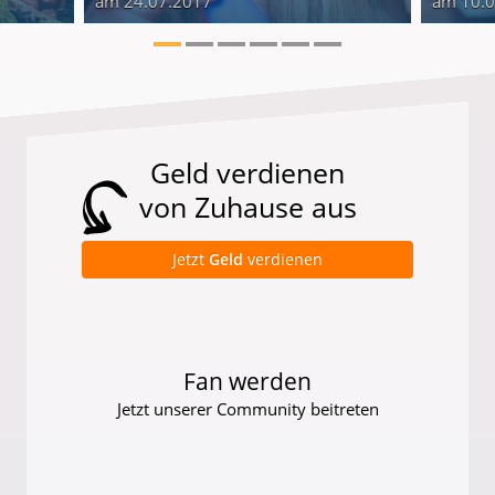
am 24.07.2017
am 10.
Geld verdienen
von Zuhause aus
Jetzt
Geld
verdienen
Fan werden
Jetzt unserer Community beitreten