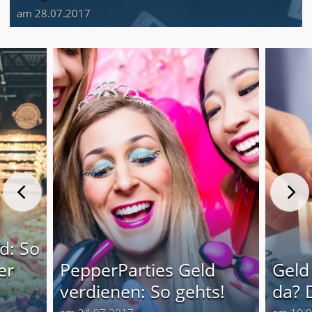
am 28.07.2017
d: So
er
PepperParties Geld
Geld
verdienen: So gehts!
da? 