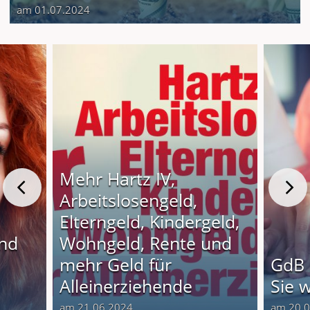
am 01.07.2024
Mehr Hartz IV,
Arbeitslosengeld,
Elterngeld, Kindergeld,
und
Wohngeld, Rente und
o
mehr Geld für
GdB 
Alleinerziehende
Sie 
am 21.06.2024
am 20.