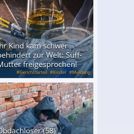
Ihr Kind kam schwer
behindert zur Welt: Suff-
Mutter freigesprochen!
Gerichtsurteil
Kinder
Meldung
Mutter freigesprochen!
Obdachloser (58)