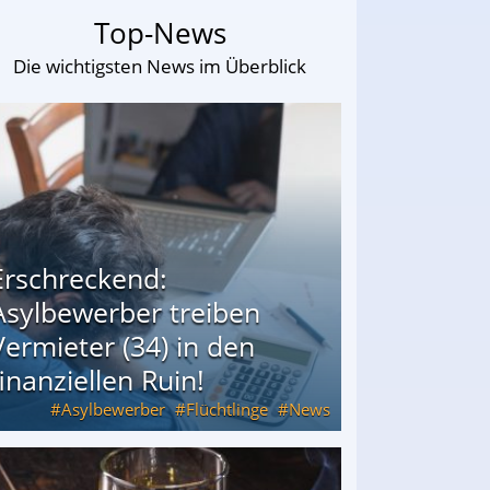
Top-News
Die wichtigsten News im Überblick
Erschreckend:
Asylbewerber treiben
Vermieter (34) in den
finanziellen Ruin!
Asylbewerber
Flüchtlinge
News
34) in den finanziellen Ruin!