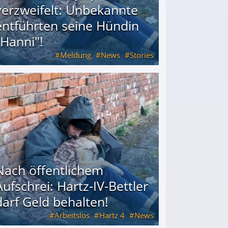
verzweifelt: Unbekannte
entführten seine Hündin
"Hanni"!
Meldung
News
Stories
ührten seine Hündin "Hanni"!
Nach öffentlichem
Aufschrei: Hartz-IV-Bettler
darf Geld behalten!
Arbeitslos
Hartz 4
News