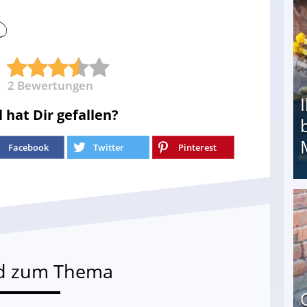
2
Bewertungen
l hat Dir gefallen?
Facebook
Twitter
Pinterest
Ihr Kind kam schwer behindert zur Welt: Suff-
d zum Thema