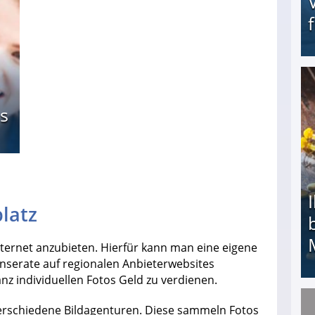
Erschreckend: Asylbewerber treiben Vermieter (
s
latz
Internet anzubieten. Hierfür kann man eine eigene
nserate auf regionalen Anbieterwebsites
anz individuellen Fotos Geld zu verdienen.
verschiedene Bildagenturen. Diese sammeln Fotos
Ihr Kind kam schwer behindert zur Welt: Suff-