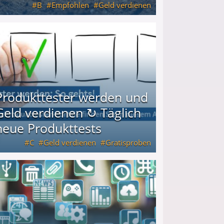
B
Empfohlen
Geld verdienen
keiten
Produkttester werden und
Geld verdienen ↻ Täglich
neue Produkttests
C
Geld verdienen
Gratisproben
glich neue Produkttests