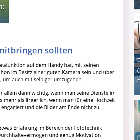
n:
I❶I Schnell Geld verdienen: 20 seriöse Möglich
itbringen sollten
merafunktion auf dem Handy hat, mit seinen
schon im Besitz einer guten Kamera sein und über
, um auch mit selbiger umzugehen.
or allem dann wichtig, wenn man seine Dienste im
 es mehr als ärgerlich, wenn man für eine Hochzeit
Produkttester werden und Geld verdienen ↻ Tä
 engagiert und die Bilder am Ende nicht zu
etwas Erfahrung im Bereich der Fototechnik
n Durchhaltevermögen und genug Motivation