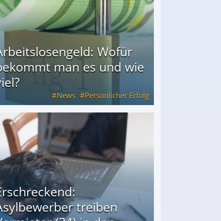
Arbeitslosengeld: Wofür
bekommt man es und wie
iel?
News
Persönlicher Erfolg
ie viel?
Erschreckend:
Asylbewerber treiben