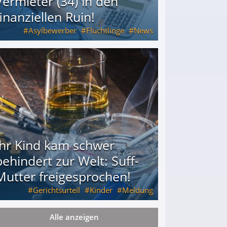
Vermieter (34) in den
finanziellen Ruin!
Asylbewerber
Flüchtlinge
News
34) in den finanziellen Ruin!
Ihr Kind kam schwer
behindert zur Welt: Suff-
Mutter freigesprochen!
Gerichtsurteil
Kinder
Meldung
Alle anzeigen
Mutter freigesprochen!