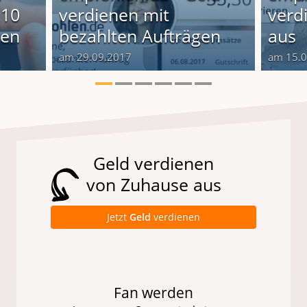
 10
verdienen mit
verd
ten
bezahlten Aufträgen
aus
am 29.09.2017
am 15.
Geld verdienen
von Zuhause aus
Jetzt
Geld
verdienen
Fan werden