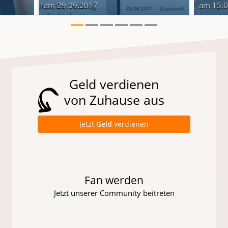
am 29.09.2017
am 15.
Geld verdienen
von Zuhause aus
Jetzt
Geld
verdienen
Fan werden
Jetzt unserer Community beitreten