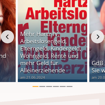
Mehr Hartz IV,
Arbeitslosengeld,
Elterngeld, Kindergeld,
und
Wohngeld, Rente und
o
mehr Geld für
GdB 
Alleinerziehende
Sie 
am 21.06.2024
am 20.