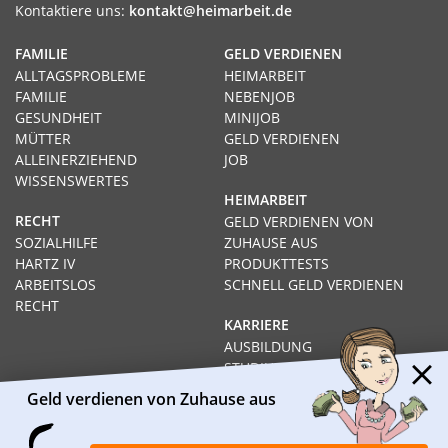
Kontaktiere uns:
kontakt@heimarbeit.de
FAMILIE
GELD VERDIENEN
ALLTAGSPROBLEME
HEIMARBEIT
FAMILIE
NEBENJOB
GESUNDHEIT
MINIJOB
MÜTTER
GELD VERDIENEN
ALLEINERZIEHEND
JOB
WISSENSWERTES
HEIMARBEIT
RECHT
GELD VERDIENEN VON
SOZIALHILFE
ZUHAUSE AUS
HARTZ IV
PRODUKTTESTS
ARBEITSLOS
SCHNELL GELD VERDIENEN
RECHT
KARRIERE
AUSBILDUNG
STUDIUM
FERNSTUDIUM
Geld verdienen von Zuhause aus
GEHÄLTER