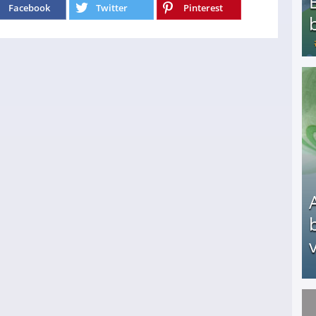
Facebook
Twitter
Pinterest
Bezahlte Umfragen - Die besten Anbieter
v
Arbeitslosengeld: Wofür bekommt man es und w