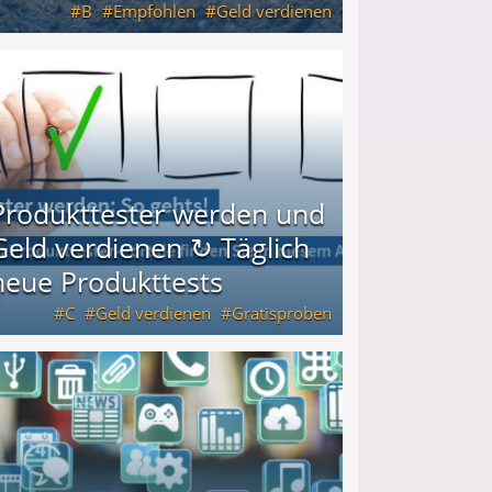
B
Empfohlen
Geld verdienen
keiten
Produkttester werden und
Geld verdienen ↻ Täglich
neue Produkttests
C
Geld verdienen
Gratisproben
glich neue Produkttests