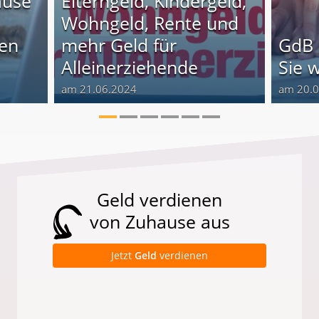
ause
Elterngeld, Kindergeld,
Wohngeld, Rente und
nen
mehr Geld für
GdB 
Alleinerziehende
Sie 
am 21.06.2024
am 20.
Geld verdienen
von Zuhause aus
Jetzt
Geld
verdienen