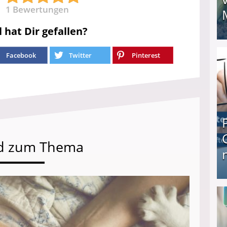
1
Bewertungen
l hat Dir gefallen?
I❶I Schnell Geld verdienen: 20 seriöse Möglich
Facebook
Twitter
Pinterest
d zum Thema
Produkttester werden und Geld verdienen ↻ Tä