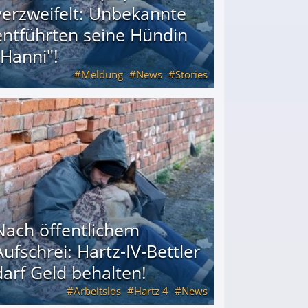
verzweifelt: Unbekannte
entführten seine Hündin
"Hanni"!
Meldung
News
Stories
ührten seine Hündin "Hanni"!
Nach öffentlichem
Aufschrei: Hartz-IV-Bettler
darf Geld behalten!
Arbeitslos
Hartz 4
News