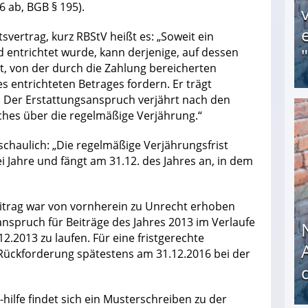
6 ab, BGB § 195).
svertrag, kurz RBStV heißt es: „Soweit ein
 entrichtet wurde, kann derjenige, auf dessen
t, von der durch die Zahlung bereicherten
s entrichteten Betrages fordern. Er trägt
. Der Erstattungsanspruch verjährt nach den
ches über die regelmäßige Verjährung.“
Obdachloser (58) verzweifelt: Unbekannte entf
schaulich: „Die regelmäßige Verjährungsfrist
ei Jahre und fängt am 31.12. des Jahres an, in dem
itrag war von vornherein zu Unrecht erhoben
nspruch für Beiträge des Jahres 2013 im Verlaufe
2.2013 zu laufen. Für eine fristgerechte
Rückforderung spätestens am 31.12.2016 bei der
ilfe findet sich ein Musterschreiben zu der