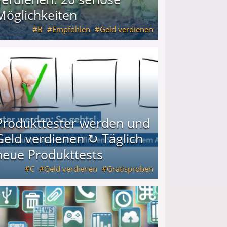
Möglichkeiten
B
Empfohlen
Geld verdienen
keiten
Produkttester werden und
Geld verdienen ↻ Täglich
neue Produkttests
C
Geld verdienen
Gratisproben
glich neue Produkttests