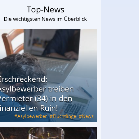
Top-News
Die wichtigsten News im Überblick
Erschreckend:
Asylbewerber treiben
Vermieter (34) in den
finanziellen Ruin!
Asylbewerber
Flüchtlinge
News
34) in den finanziellen Ruin!