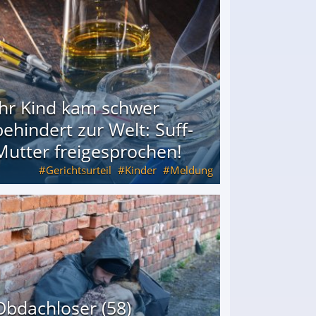
Ihr Kind kam schwer
behindert zur Welt: Suff-
Mutter freigesprochen!
Gerichtsurteil
Kinder
Meldung
Mutter freigesprochen!
Obdachloser (58)