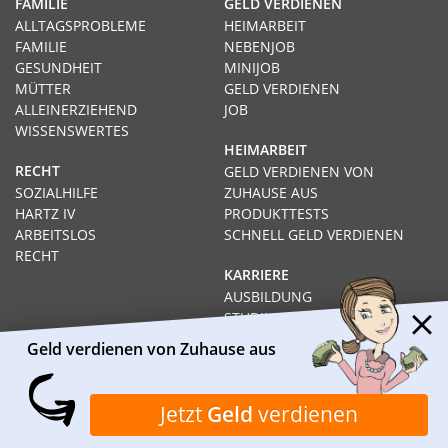
FAMILIE
GELD VERDIENEN
ALLTAGSPROBLEME
HEIMARBEIT
FAMILIE
NEBENJOB
GESUNDHEIT
MINIJOB
MÜTTER
GELD VERDIENEN
ALLEINERZIEHEND
JOB
WISSENSWERTES
HEIMARBEIT
RECHT
GELD VERDIENEN VON
SOZIALHILFE
ZUHAUSE AUS
HARTZ IV
PRODUKTTESTS
ARBEITSLOS
SCHNELL GELD VERDIENEN
RECHT
KARRIERE
AUSBILDUNG
STUDIUM
FERNSTUDIUM
Geld verdienen von Zuhause aus
GEHÄLTER
Impressum
Datenschutz
Kontakt
Über Heimarbeit.de
Jetzt
Geld
verdienen
© 2026
I❶I Heimarbeit.de