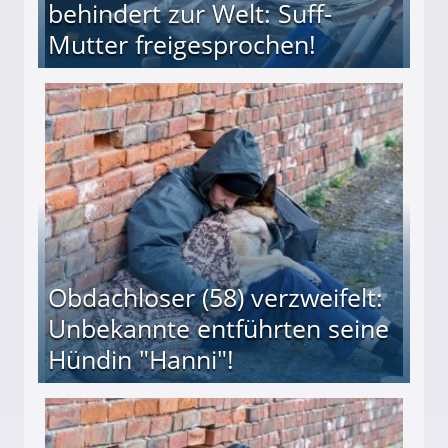
behindert zur Welt: Suff-
Mutter freigesprochen!
 Suff-Mutter freigesprochen!
Obdachloser (58) verzweifelt:
Unbekannte entführten seine
Hündin "Hanni"!
te entführten seine Hündin "Hanni"!