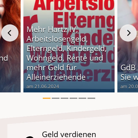
Mehr Hartz IV,
Arbeitslosengeld,
Elterngeld, Kindergeld,
und
Wohngeld, Rente und
o
mehr Geld für
GdB 
Alleinerziehende
Sie 
am 21.06.2024
am 20.
Geld verdienen