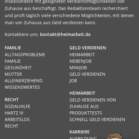
insbesondere mit geeigneten Verdienstmöglichkeiten von
Zuhause aus beschäftigt. Das Redaktionsteam recherchiert
und prüft täglich viele verschiedene Möglichkeiten, mit denen
man von Zuhause aus Geld verdienen kann.
Kontaktiere uns:
kontakt@heimarbeit.de
FAMILIE
GELD VERDIENEN
ALLTAGSPROBLEME
HEIMARBEIT
FAMILIE
NEBENJOB
GESUNDHEIT
MINIJOB
MÜTTER
GELD VERDIENEN
ALLEINERZIEHEND
JOB
WISSENSWERTES
HEIMARBEIT
RECHT
GELD VERDIENEN VON
SOZIALHILFE
ZUHAUSE AUS
HARTZ IV
PRODUKTTESTS
ARBEITSLOS
SCHNELL GELD VERDIENEN
RECHT
KARRIERE
AUSBILDUNG