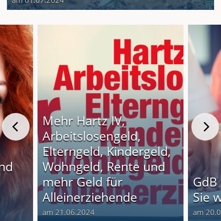
Mehr Hartz IV,
Arbeitslosengeld,
Elterngeld, Kindergeld,
und
Wohngeld, Rente und
o
mehr Geld für
GdB 
Alleinerziehende
Sie 
am 21.06.2024
am 20.