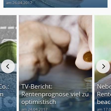
am 26.04.2017
Co.:
TV-Bericht:
Nebe
em
Rentenprognose viel zu
Rent
optimistisch
beac
am 24.04.2017
am 17.