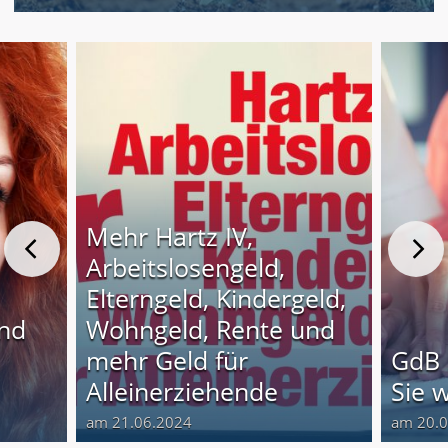
Mehr Hartz IV,
Arbeitslosengeld,
Elterngeld, Kindergeld,
und
Wohngeld, Rente und
o
mehr Geld für
GdB 
Alleinerziehende
Sie 
am 21.06.2024
am 20.