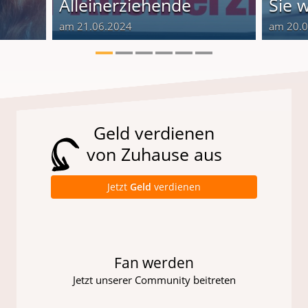
Alleinerziehende
Sie 
am 21.06.2024
am 20.
Geld verdienen
von Zuhause aus
Jetzt
Geld
verdienen
Fan werden
Jetzt unserer Community beitreten