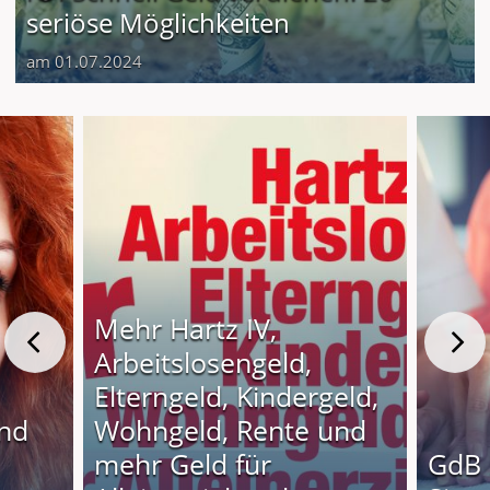
seriöse Möglichkeiten
am 01.07.2024
Mehr Hartz IV,
Arbeitslosengeld,
Elterngeld, Kindergeld,
und
Wohngeld, Rente und
o
mehr Geld für
GdB 