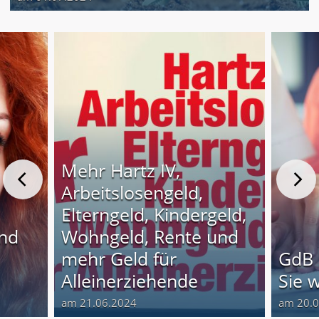
Mehr Hartz IV,
Arbeitslosengeld,
Elterngeld, Kindergeld,
und
Wohngeld, Rente und
o
mehr Geld für
GdB 
Alleinerziehende
Sie 
am 21.06.2024
am 20.