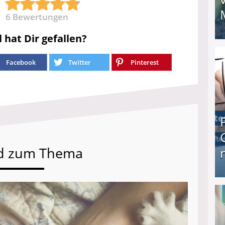
6
Bewertungen
l hat Dir gefallen?
I❶I Schnell Geld verdienen: 20 seriöse Möglich
Facebook
Twitter
Pinterest
d zum Thema
Produkttester werden und Geld verdienen ↻ Tä