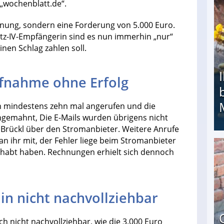
 „wochenblatt.de“.
hnung, sondern eine Forderung von 5.000 Euro.
tz-IV-Empfängerin sind es nun immerhin „nur“
inen Schlag zahlen soll.
fnahme ohne Erfolg
h mindestens zehn mal angerufen und die
ngemahnt, Die E-Mails wurden übrigens nicht
h Brückl über den Stromanbieter. Weitere Anrufe
an ihr mit, der Fehler liege beim Stromanbieter
 gehabt haben. Rechnungen erhielt sich dennoch
Ihr Kind kam schwer behindert zur Welt: Suff-
n nicht nachvollziehbar
ch nicht nachvollziehbar, wie die 3.000 Euro