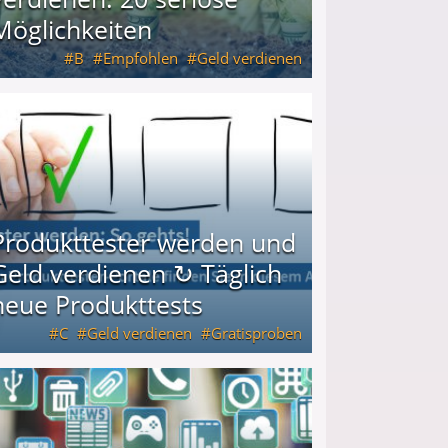
Möglichkeiten
B
Empfohlen
Geld verdienen
keiten
Produkttester werden und
Geld verdienen ↻ Täglich
neue Produkttests
C
Geld verdienen
Gratisproben
glich neue Produkttests