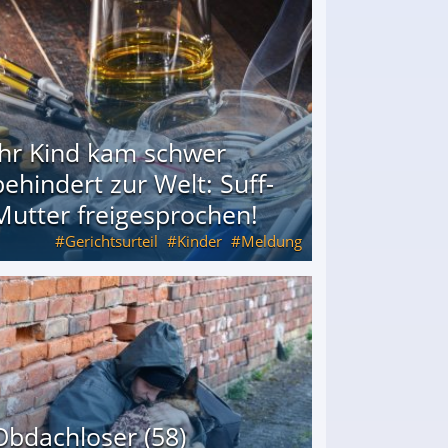
Ihr Kind kam schwer
behindert zur Welt: Suff-
Mutter freigesprochen!
Gerichtsurteil
Kinder
Meldung
Mutter freigesprochen!
Obdachloser (58)