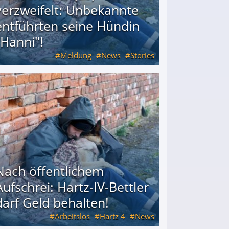
verzweifelt: Unbekannte
entführten seine Hündin
"Hanni"!
Meldung
News
Stories
ührten seine Hündin "Hanni"!
Nach öffentlichem
Aufschrei: Hartz-IV-Bettler
darf Geld behalten!
Arbeitslos
Hartz 4
News