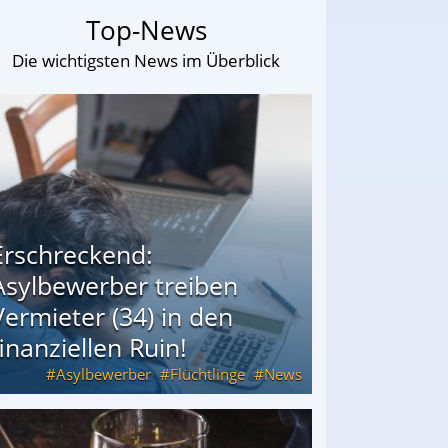
Top-News
Die wichtigsten News im Überblick
Erschreckend:
Asylbewerber treiben
Vermieter (34) in den
finanziellen Ruin!
Asylbewerber
Flüchtlinge
News
34) in den finanziellen Ruin!