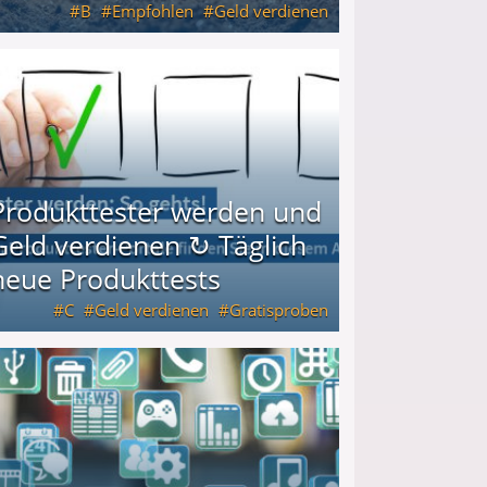
B
Empfohlen
Geld verdienen
keiten
Produkttester werden und
Geld verdienen ↻ Täglich
neue Produkttests
C
Geld verdienen
Gratisproben
glich neue Produkttests