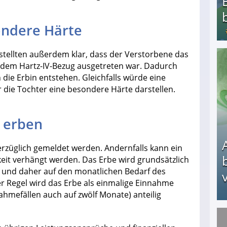
ondere Härte
 stellten außerdem klar, dass der Verstorbene das
us dem Hartz-IV-Bezug ausgetreten war. Dadurch
Bezahlte Umfragen - Die besten Anbieter
die Erbin entstehen. Gleichfalls würde eine
 die Tochter eine besondere Härte darstellen.
r erben
rzüglich gemeldet werden. Andernfalls kann ein
eit verhängt werden. Das Erbe wird grundsätzlich
und daher auf den monatlichen Bedarf des
v
r Regel wird das Erbe als einmalige Einnahme
hmefällen auch auf zwölf Monate) anteilig
Arbeitslosengeld: Wofür bekommt man es und w