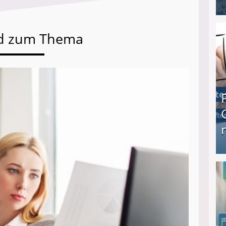
I❶I Schnell Geld verdienen: 20 seriöse Möglich
d zum Thema
Produkttester werden und Geld verdienen ↻ Tä