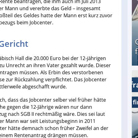
ente beantragen, die ihm auch im Juli 2013
 der Mann und vererbte das Geld – insgesamt
oßteil des Geldes hatte der Mann erst kurz zuvor
sbezugs beim Jobcenter.
Gericht
isch Hall die 20.000 Euro bei der 12-jährigen
n zu Unrecht an ihren Vater gezahlt wurde. Dieser
antragen müssen. Als Erbin des verstorbenen
e zur Rückzahlung verpflichtet. Das Jobcenter
Geld verdienen als Tagger für Netflix
ittlerweile abgeschafft wurde.
ch, dass das Jobcenter selber viel früher hätte
he gegen die 12-Jährige wären nur dann
g nach SGB II rechtmäßig wäre. Dies sei laut
er Mann war seit Leistungsbeginn in 2011
ter hätte demnach schon früher Zweifel an der
 einem Rentenantrag drängen müssen.