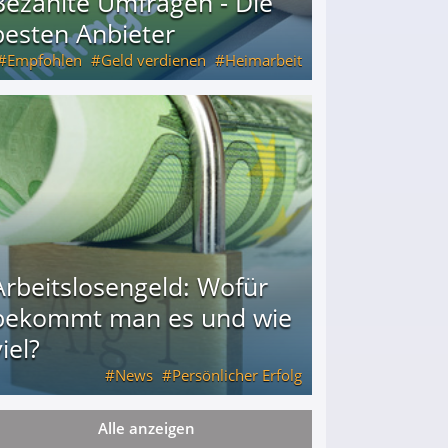
Bezahlte Umfragen - Die
besten Anbieter
Empfohlen
Geld verdienen
Heimarbeit
Arbeitslosengeld: Wofür
bekommt man es und wie
iel?
News
Persönlicher Erfolg
Alle anzeigen
ie viel?