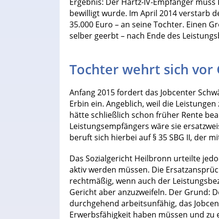
Ergebnis: Der Hartz-IV-Empfänger muss R
bewilligt wurde. Im April 2014 verstarb
35.000 Euro – an seine Tochter. Einen Gr
selber geerbt – nach Ende des Leistung
Tochter wehrt sich vor 
Anfang 2015 fordert das Jobcenter Schwäb
Erbin ein. Angeblich, weil die Leistunge
hätte schließlich schon früher Rente be
Leistungsempfängers wäre sie ersatzweis
beruft sich hierbei auf § 35 SBG II, der m
Das Sozialgericht Heilbronn urteilte jedo
aktiv werden müssen. Die Ersatzansprüc
rechtmäßig, wenn auch der Leistungsbezu
Gericht aber anzuzweifeln. Der Grund: D
durchgehend arbeitsunfähig, das Jobcen
Erwerbsfähigkeit haben müssen und zu