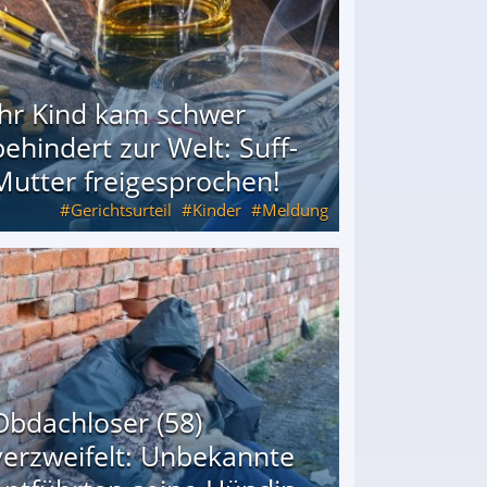
Ihr Kind kam schwer
behindert zur Welt: Suff-
Mutter freigesprochen!
Gerichtsurteil
Kinder
Meldung
Mutter freigesprochen!
Obdachloser (58)
verzweifelt: Unbekannte