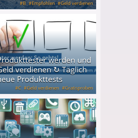
B
Empfohlen
Geld verdienen
keiten
Produkttester werden und
Geld verdienen ↻ Täglich
neue Produkttests
C
Geld verdienen
Gratisproben
glich neue Produkttests