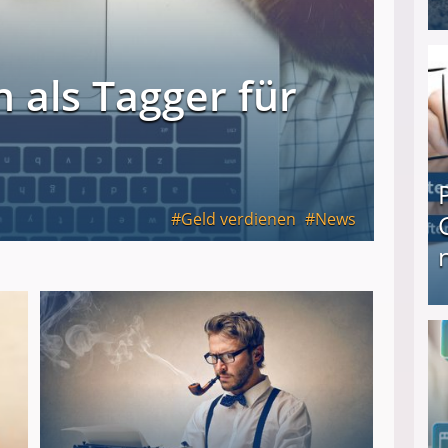
I❶I Schnell Geld verdienen: 20 seriöse Möglich
 als Tagger für
Geld verdienen
News
Produkttester werden und Geld verdienen ↻ Tä