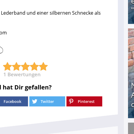
it Lederband und einer silbernen Schnecke als
.com
Obdachloser (58) verzweifelt: Unbekannte entf
1
Bewertungen
l hat Dir gefallen?
Facebook
Twitter
Pinterest
Nach öffentlichem Aufschrei: Hartz-IV-Bettler d