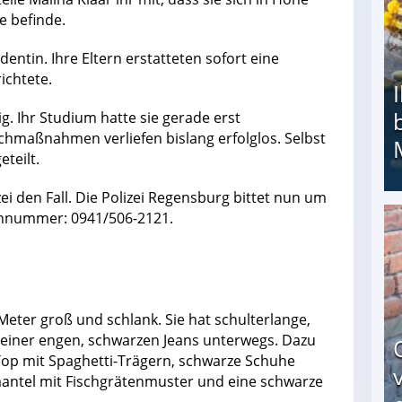
e befinde.
entin. Ihre Eltern erstatteten sofort eine
ichtete.
ig. Ihr Studium hatte sie gerade erst
chmaßnahmen verliefen bislang erfolglos. Selbst
teilt.
ei den Fall. Die Polizei Regensburg bittet nun um
onnummer: 0941/506-2121.
Ihr Kind kam schwer behindert zur Welt: Suff-
7 Meter groß und schlank. Sie hat schulterlange,
n einer engen, schwarzen Jeans unterwegs. Dazu
Top mit Spaghetti-Trägern, schwarze Schuhe
mantel mit Fischgrätenmuster und eine schwarze