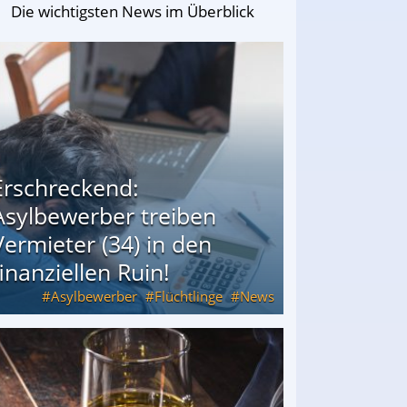
Die wichtigsten News im Überblick
Erschreckend:
Asylbewerber treiben
Vermieter (34) in den
finanziellen Ruin!
Asylbewerber
Flüchtlinge
News
34) in den finanziellen Ruin!