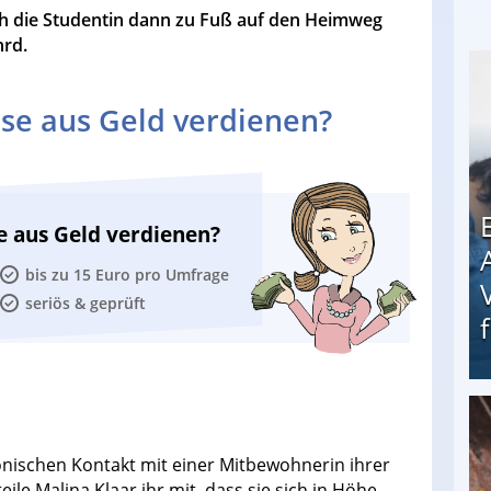
h die Studentin dann zu Fuß auf den Heimweg
hrd.
se aus Geld verdienen?
e aus Geld verdienen?
bis zu 15 Euro pro Umfrage
seriös & geprüft
Erschreckend: Asylbewerber treiben Vermieter (
fonischen Kontakt mit einer Mitbewohnerin ihrer
le Malina Klaar ihr mit, dass sie sich in Höhe