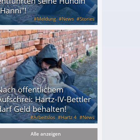
entführten seine Hündin
"Hanni"!
Meldung
News
Stories
ührten seine Hündin "Hanni"!
Nach öffentlichem
Aufschrei: Hartz-IV-Bettler
darf Geld behalten!
Arbeitslos
Hartz 4
News
Alle anzeigen
arf Geld behalten!