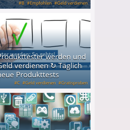
B
Empfohlen
Geld verdienen
keiten
Produkttester werden und
Geld verdienen ↻ Täglich
neue Produkttests
C
Geld verdienen
Gratisproben
glich neue Produkttests