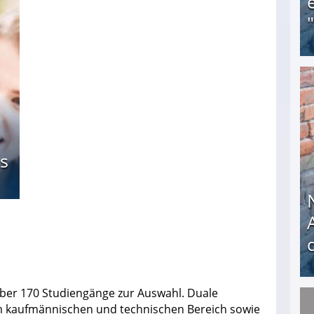
Obdachloser (58) verzweifelt: Unbekannte entf
s
ber 170 Studiengänge zur Auswahl. Duale
m kaufmännischen und technischen Bereich sowie
Nach öffentlichem Aufschrei: Hartz-IV-Bettler d