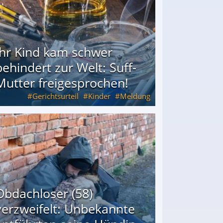
Ihr Kind kam schwer
behindert zur Welt: Suff-
Mutter freigesprochen!
Gerichtsurteil
Kinder
Meldung
Mutter freigesprochen!
Obdachloser (58)
verzweifelt: Unbekannte