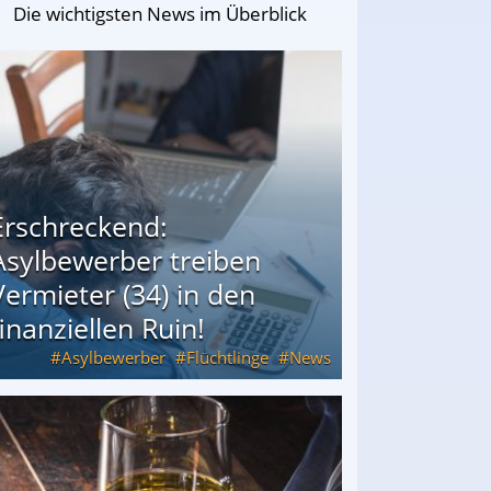
Die wichtigsten News im Überblick
Erschreckend:
Asylbewerber treiben
Vermieter (34) in den
finanziellen Ruin!
Asylbewerber
Flüchtlinge
News
34) in den finanziellen Ruin!