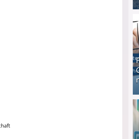
I❶I Schnell Geld verdienen: 20 seriöse Möglich
Produkttester werden und Geld verdienen ↻ Tä
chaft