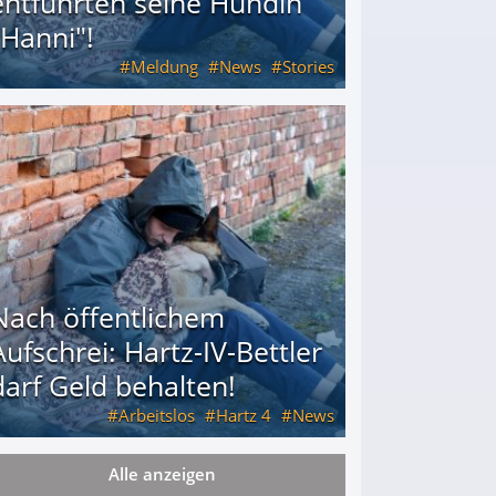
entführten seine Hündin
"Hanni"!
Meldung
News
Stories
ührten seine Hündin "Hanni"!
Nach öffentlichem
Aufschrei: Hartz-IV-Bettler
darf Geld behalten!
Arbeitslos
Hartz 4
News
Alle anzeigen
arf Geld behalten!