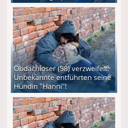
 Suff-Mutter freigesprochen!
Obdachloser (58) verzweifelt:
Unbekannte entführten seine
Hündin "Hanni"!
te entführten seine Hündin "Hanni"!