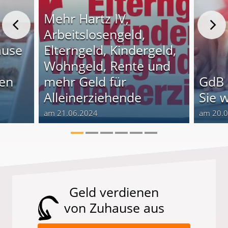
Mehr Hartz IV,
Arbeitslosengeld,
ause
Elterngeld, Kindergeld,
Wohngeld, Rente und
nen
mehr Geld für
GdB 
Alleinerziehende
Sie 
am 21.06.2024
am 20.
Geld verdienen
von Zuhause aus