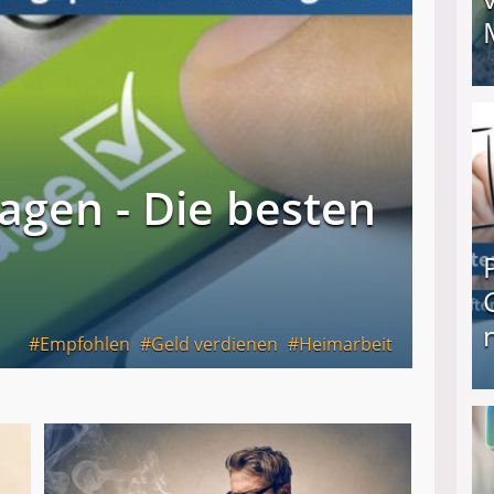
I❶I Schnell Geld verdienen: 20 seriöse Möglich
agen - Die besten
Empfohlen
Geld verdienen
Heimarbeit
Produkttester werden und Geld verdienen ↻ Tä