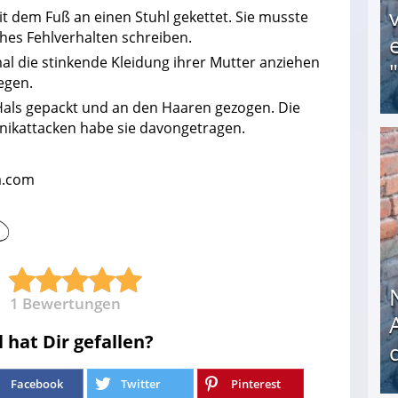
it dem Fuß an einen Stuhl gekettet. Sie musste
ches Fehlverhalten schreiben.
 die stinkende Kleidung ihrer Mutter anziehen
egen.
als gepackt und an den Haaren gezogen. Die
nikattacken habe sie davongetragen.
Obdachloser (58) verzweifelt: Unbekannte entf
a.com
1
Bewertungen
l hat Dir gefallen?
Facebook
Twitter
Pinterest