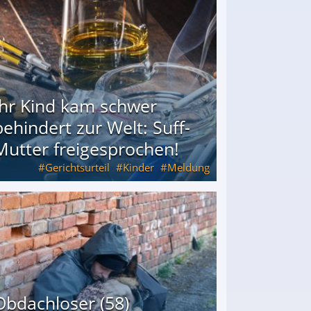
Ihr Kind kam schwer
behindert zur Welt: Suff-
Mutter freigesprochen!
Gerichtsurteil
Kinder
Meldung
Mutter freigesprochen!
Obdachloser (58)