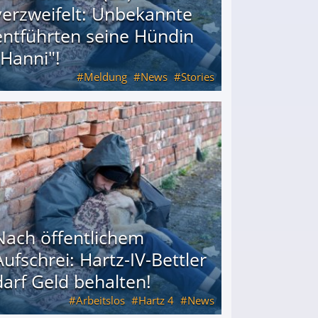
verzweifelt: Unbekannte
entführten seine Hündin
"Hanni"!
Meldung
News
Stories
ührten seine Hündin "Hanni"!
Nach öffentlichem
Aufschrei: Hartz-IV-Bettler
darf Geld behalten!
Arbeitslos
Hartz 4
News