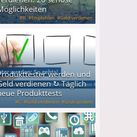
Möglichkeiten
B
Empfohlen
Geld verdienen
keiten
Produkttester werden und
Geld verdienen ↻ Täglich
neue Produkttests
C
Geld verdienen
Gratisproben
glich neue Produkttests