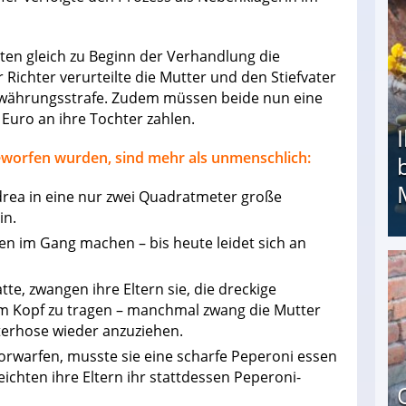
ten gleich zu Beginn der Verhandlung die
 Richter verurteilte die Mutter und den Stiefvater
Bewährungsstrafe. Zudem müssen beide nun eine
 Euro an ihre Tochter zahlen.
eworfen wurden, sind mehr als unmenschlich:
rea in eine nur zwei Quadratmeter große
in.
en im Gang machen – bis heute leidet sich an
Ihr Kind kam schwer behindert zur Welt: Suff-
e, zwangen ihre Eltern sie, die dreckige
m Kopf zu tragen – manchmal zwang die Mutter
nterhose wieder anzuziehen.
orwarfen, musste sie eine scharfe Peperoni essen
ichten ihre Eltern ihr stattdessen Peperoni-