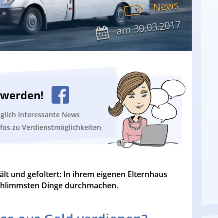
News
30.03.2017
am
n werden!
äglich interessante News
nfos zu Verdienstmöglichkeiten
lt und gefoltert: In ihrem eigenen Elternhaus
schlimmsten Dinge durchmachen.