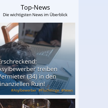
Top-News
Die wichtigsten News im Überblick
Erschreckend:
Asylbewerber treiben
Vermieter (34) in den
finanziellen Ruin!
Asylbewerber
Flüchtlinge
News
34) in den finanziellen Ruin!