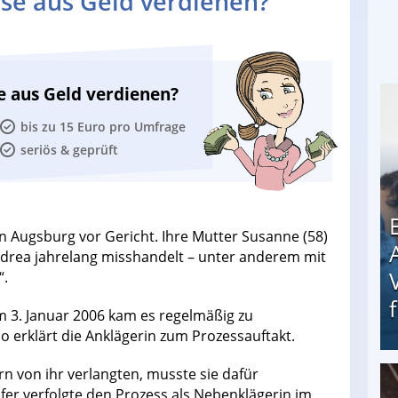
se aus Geld verdienen?
e aus Geld verdienen?
bis zu 15 Euro pro Umfrage
seriös & geprüft
in Augsburg vor Gericht. Ihre Mutter Susanne (58)
ndrea jahrelang misshandelt – unter anderem mit
“.
m 3. Januar 2006 kam es regelmäßig zu
o erklärt die Anklägerin zum Prozessauftakt.
rn von ihr verlangten, musste sie dafür
er verfolgte den Prozess als Nebenklägerin im
Erschreckend: Asylbewerber treiben Vermieter (