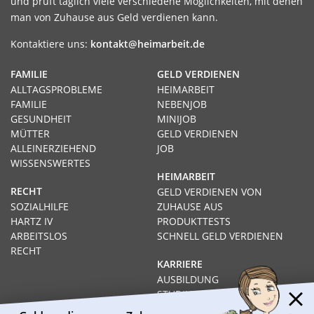
und prüft täglich viele verschiedene Möglichkeiten, mit denen
man von Zuhause aus Geld verdienen kann.
Kontaktiere uns:
kontakt@heimarbeit.de
FAMILIE
GELD VERDIENEN
ALLTAGSPROBLEME
HEIMARBEIT
FAMILIE
NEBENJOB
GESUNDHEIT
MINIJOB
MÜTTER
GELD VERDIENEN
ALLEINERZIEHEND
JOB
WISSENSWERTES
HEIMARBEIT
RECHT
GELD VERDIENEN VON
SOZIALHILFE
ZUHAUSE AUS
HARTZ IV
PRODUKTTESTS
ARBEITSLOS
SCHNELL GELD VERDIENEN
RECHT
KARRIERE
AUSBILDUNG
STUDIUM
FERNSTUDIUM