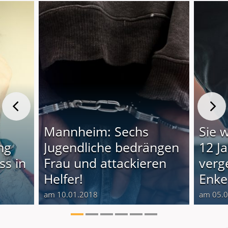
n
Mannheim: Sechs
Sie 
ing
Jugendliche bedrängen
12 J
ss in
Frau und attackieren
verg
Helfer!
Enke
am 10.01.2018
am 05.