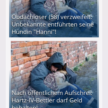
Obdachloser (58) verzweifelt:
Unbekannte entführten seine
Hündin "Hanni"!
te entführten seine Hündin "Hanni"!
Nach öffentlichem Aufschrei:
Hartz-IV-Bettler darf Geld
behalten!