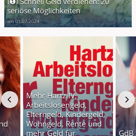
I❶I Schnell Geld verdienen: 20
seriöse Möglichkeiten
am 01.07.2024
Mehr Hartz IV,
Arbeitslosengeld,
Elterngeld, Kindergeld,
und
Wohngeld, Rente und
o
mehr Geld für
GdB 